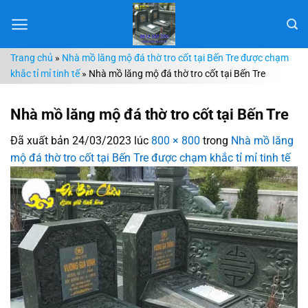
Chuyển
đến
nội
Trang chủ
»
Nhà mồ lăng mộ đá thờ tro cốt tại Bến Tre được chạm
dung
khắc tỉ mỉ tinh tế
»
Nhà mồ lăng mộ đá thờ tro cốt tại Bến Tre
Nhà mồ lăng mộ đá thờ tro cốt tại Bến Tre
Đã xuất bản
24/03/2023
lúc
800 × 800
trong
Nhà mồ lăng
mộ đá thờ tro cốt tại Bến Tre được chạm khắc tỉ mỉ tinh tế