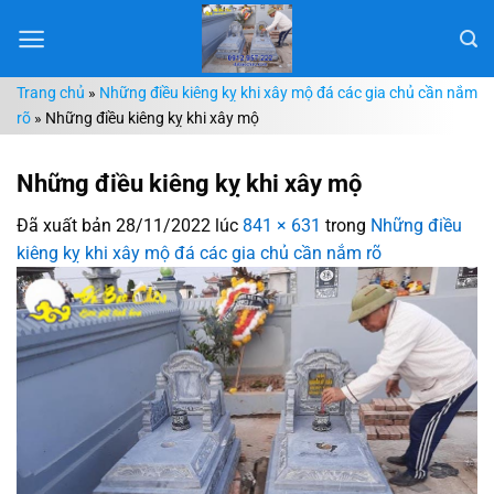
Chuyển
đến
nội
Trang chủ
»
Những điều kiêng kỵ khi xây mộ đá các gia chủ cần nắm
dung
rõ
»
Những điều kiêng kỵ khi xây mộ
Những điều kiêng kỵ khi xây mộ
Đã xuất bản
28/11/2022
lúc
841 × 631
trong
Những điều
kiêng kỵ khi xây mộ đá các gia chủ cần nắm rõ