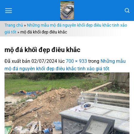
Chuyển
đến
nội
Trang chủ
»
Những mẫu mộ đá nguyên khối đẹp điêu khắc tinh xảo
dung
giá tốt
»
mộ đá khối đẹp điêu khắc
mộ đá khối đẹp điêu khắc
Đã xuất bản
02/07/2024
lúc
700 × 933
trong
Những mẫu
mộ đá nguyên khối đẹp điêu khắc tinh xảo giá tốt