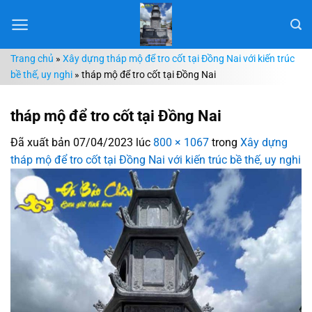
Chuyển
đến
nội
Trang chủ
»
Xây dựng tháp mộ để tro cốt tại Đồng Nai với kiến trúc
dung
bề thế, uy nghi
»
tháp mộ để tro cốt tại Đồng Nai
tháp mộ để tro cốt tại Đồng Nai
Đã xuất bản
07/04/2023
lúc
800 × 1067
trong
Xây dựng
tháp mộ để tro cốt tại Đồng Nai với kiến trúc bề thế, uy nghi