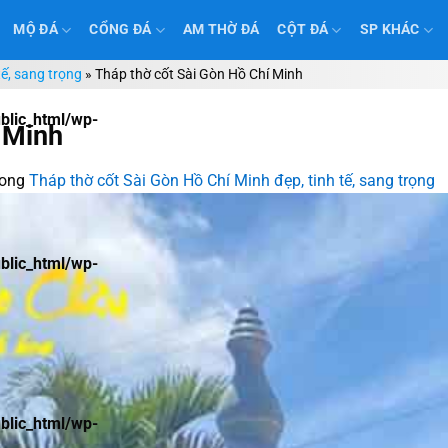
MỘ ĐÁ
CỔNG ĐÁ
AM THỜ ĐÁ
CỘT ĐÁ
SP KHÁC
tế, sang trọng
»
Tháp thờ cốt Sài Gòn Hồ Chí Minh
lic_html/wp-
 Minh
rong
Tháp thờ cốt Sài Gòn Hồ Chí Minh đẹp, tinh tế, sang trọng
lic_html/wp-
lic_html/wp-