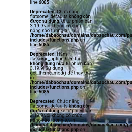
line
6085
Deprecated
: Chức năng
flatsome_defaults
không còn
được sử dụng
kể từ phiên bản
3.19.9 với không có chức
năng nào tương tự. in
/home/dabaochau/domains/dabaochau.com/pub
includes/functions.php
on
line
6085
Deprecated
: Hàm
flatsome_option hiện tại
không dùng nữa
từ phiên bản
3.19.9! Sử dụng
get_theme_mod() để thay thế.
in
/home/dabaochau/domains/dabaochau.com/pub
includes/functions.php
on
line
6085
Deprecated
: Chức năng
flatsome_defaults
không còn
được sử dụng
kể từ phiên bản
3.19.9 với không có chức
năng nào tương tự. in
/home/dabaochau/domains/dabaochau.com/pub
includes/functions.php
on