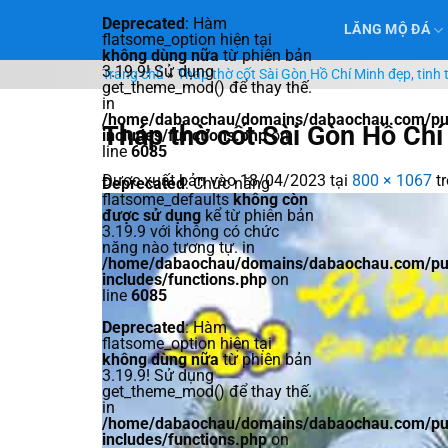
Bỏ
Deprecated
: Hàm
LĂNG MỘ ĐÁ
qua
flatsome_option hiện tại
không dùng nữa
từ phiên bản
nội
3.19.9! Sử dụng
Trang chủ
»
Tháp thờ cốt Sài Gòn Hồ Chí Minh đẹp, tinh 
dung
get_theme_mod() để thay thế.
in
/home/dabaochau/domains/dabaochau.com/pub
Tháp thờ cốt Sài Gòn Hồ Chí
includes/functions.php
on
line
6085
Được xuất bản vào
18/04/2023
tại
800 × 1067
t
Deprecated
: Chức năng
flatsome_defaults
không còn
được sử dụng
kể từ phiên bản
3.19.9 với không có chức
năng nào tương tự. in
/home/dabaochau/domains/dabaochau.com/pub
includes/functions.php
on
line
6085
Deprecated
: Hàm
flatsome_option hiện tại
không dùng nữa
từ phiên bản
3.19.9! Sử dụng
get_theme_mod() để thay thế.
in
/home/dabaochau/domains/dabaochau.com/pub
includes/functions.php
on