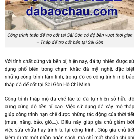
Công trình tháp để tro cốt tại Sài Gòn có độ bền vượt thời gian
– Tháp để tro cốt bán tại Sài Gòn
Với tính chất cứng và bền bỉ, hiện nay, đá tự nhiên được sử
dụng phổ biến trong chạm khắc đá mỹ nghệ, đặc biệt
những công trình tâm linh, trong đó có công trình mộ bảo
tháp đá để cốt tại Sài Gòn Hồ Chí Minh.
Công trình tháp mộ đá chế tác từ đá tự nhiên sở hữu độ
cứng cùng độ bền bỉ cao. Việc sử dụng đá xây mộ tháp
giúp công trình hạn chế được những tác động của thời tiết
(mưa, nắng, bão, gió,…). Điều này giúp gia chủ giảm bớt
việc sửa chữa hay trình tụ lại công trình. Giúp gia chủ tiết
kiệm được một phần ngân sách, mà chỉ mất khoản chi phí