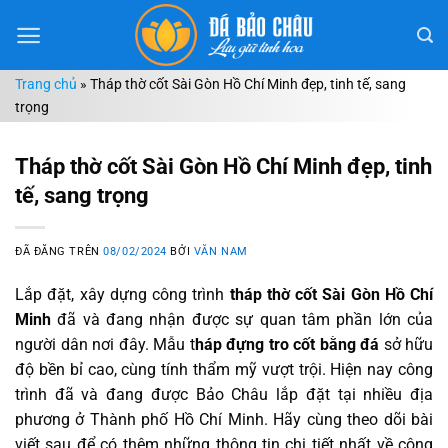
Chuyển
đến
nội
Trang chủ
»
Tháp thờ cốt Sài Gòn Hồ Chí Minh đẹp, tinh tế, sang
dung
trọng
Tháp thờ cốt Sài Gòn Hồ Chí Minh đẹp, tinh
tế, sang trọng
ĐÃ ĐĂNG TRÊN
08/02/2024
BỞI
VĂN NAM
Lắp đặt, xây dựng công trình
tháp thờ cốt Sài Gòn Hồ Chí
Minh
đã và đang nhận được sự quan tâm phần lớn của
người dân nơi đây. Mẫu t
háp đựng tro cốt bằng đá
sở hữu
độ bền bỉ cao, cùng tính thẩm mỹ vượt trội. Hiện nay công
trình đã và đang được Bảo Châu lắp đặt tại nhiều địa
phương ở Thành phố Hồ Chí Minh. Hãy cùng theo dõi bài
viết sau để có thêm những thông tin chi tiết nhất về công