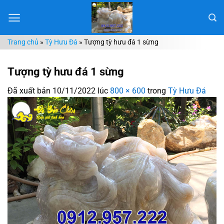
Chuyển
đến
nội
Trang chủ
»
Tỳ Hưu Đá
»
Tượng tỳ hưu đá 1 sừng
dung
Tượng tỳ hưu đá 1 sừng
Đã xuất bản
10/11/2022
lúc
800 × 600
trong
Tỳ Hưu Đá