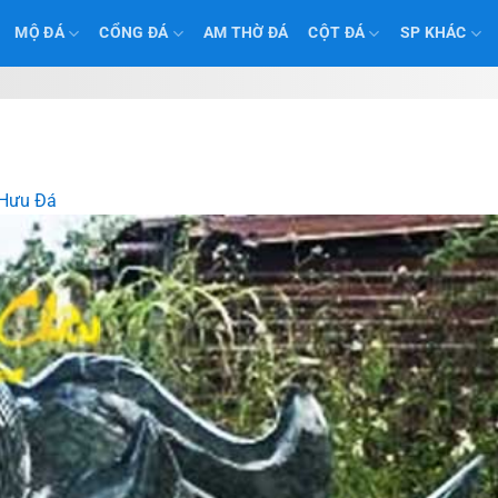
MỘ ĐÁ
CỔNG ĐÁ
AM THỜ ĐÁ
CỘT ĐÁ
SP KHÁC
 Hưu Đá