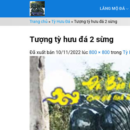
Chuyển
LĂNG MỘ ĐÁ
đến
nội
Trang chủ
»
Tỳ Hưu Đá
»
Tượng tỳ hưu đá 2 sừng
dung
Tượng tỳ hưu đá 2 sừng
Đã xuất bản
10/11/2022
lúc
800 × 800
trong
Tỳ