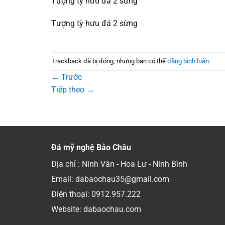
Tượng tỳ hưu đá 2 sừng
Tượng tỳ hưu đá 2 sừng
Trackback đã bị đóng, nhưng bạn có thể
đăng bình luận
.
←
Trước
Tiếp theo
→
Đá mỹ nghệ Bảo Châu
Địa chỉ : Ninh Vân - Hoa Lư - Ninh Bình
Email: dabaochau35@gmail.com
Điện thoại:
0912.957.222
Website: dabaochau.com