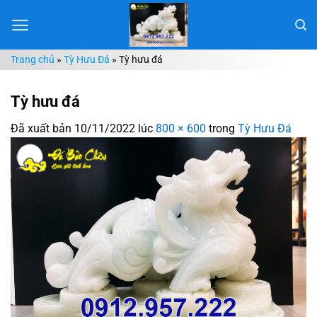
Chuyển
đến
nội
Trang chủ
»
Tỳ Hưu Đá
»
Tỳ hưu đá
dung
Tỳ hưu đá
Đã xuất bản
10/11/2022
lúc
800 × 600
trong
Tỳ Hưu Đá