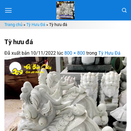
Chuyển
đến
nội
Trang chủ
»
Tỳ Hưu Đá
»
Tỳ hưu đá
dung
Tỳ hưu đá
Đã xuất bản
10/11/2022
lúc
800 × 800
trong
Tỳ Hưu Đá