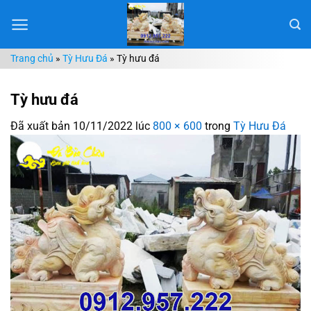
Chuyển
đến
nội
Trang chủ
»
Tỳ Hưu Đá
»
Tỳ hưu đá
dung
Tỳ hưu đá
Đã xuất bản
10/11/2022
lúc
800 × 600
trong
Tỳ Hưu Đá