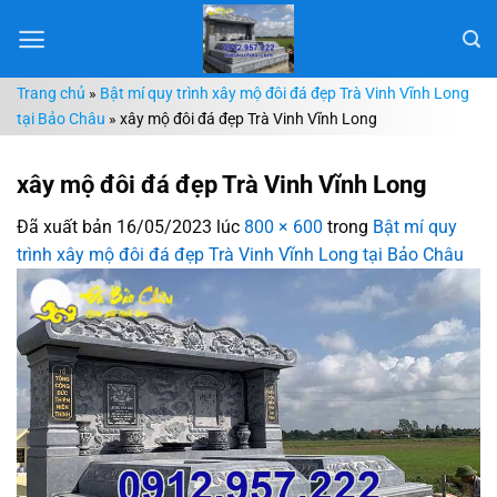
Chuyển
đến
nội
Trang chủ
»
Bật mí quy trình xây mộ đôi đá đẹp Trà Vinh Vĩnh Long
dung
tại Bảo Châu
»
xây mộ đôi đá đẹp Trà Vinh Vĩnh Long
xây mộ đôi đá đẹp Trà Vinh Vĩnh Long
Đã xuất bản
16/05/2023
lúc
800 × 600
trong
Bật mí quy
trình xây mộ đôi đá đẹp Trà Vinh Vĩnh Long tại Bảo Châu