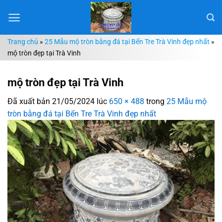
Chuyển
đến
nội
Trang chủ
»
25 Mẫu mộ tròn bằng đá tại Bến Tre Trà Vinh đẹp nhất
»
dung
mộ tròn đẹp tại Trà Vinh
mộ tròn đẹp tại Trà Vinh
Đã xuất bản
21/05/2024
lúc
650 × 488
trong
25 Mẫu mộ
tròn bằng đá tại Bến Tre Trà Vinh đẹp nhất