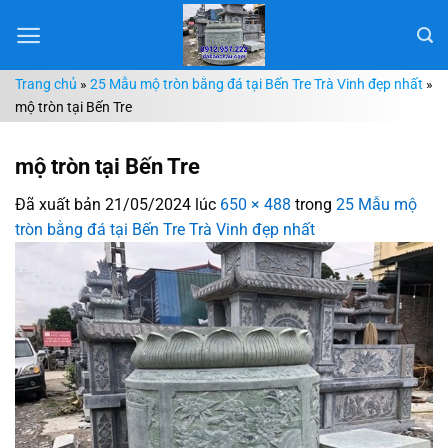
Chuyển
đến
nội
Trang chủ
»
25 Mẫu mộ tròn bằng đá tại Bến Tre Trà Vinh đẹp nhất
»
dung
mộ tròn tại Bến Tre
mộ tròn tại Bến Tre
Đã xuất bản
21/05/2024
lúc
650 × 488
trong
25 Mẫu mộ
tròn bằng đá tại Bến Tre Trà Vinh đẹp nhất