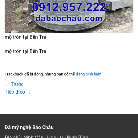
mộ tròn tại Bến Tre
mộ tròn tại Bến Tre
Trackback đã bị đóng, nhưng bạn có thể
đăng bình luận
.
←
Trước
Tiếp theo
→
Đá mỹ nghệ Bảo Châu
Địa chỉ : Ninh Vân - Hoa Lư - Ninh Bình