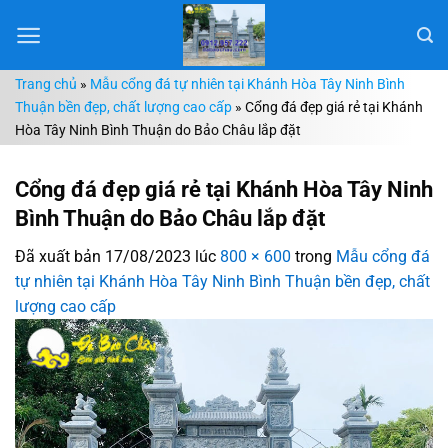
Chuyển
đến
nội
Trang chủ
»
Mẫu cổng đá tự nhiên tại Khánh Hòa Tây Ninh Bình
dung
Thuận bền đẹp, chất lượng cao cấp
»
Cổng đá đẹp giá rẻ tại Khánh
Hòa Tây Ninh Bình Thuận do Bảo Châu lắp đặt
Cổng đá đẹp giá rẻ tại Khánh Hòa Tây Ninh
Bình Thuận do Bảo Châu lắp đặt
Đã xuất bản
17/08/2023
lúc
800 × 600
trong
Mẫu cổng đá
tự nhiên tại Khánh Hòa Tây Ninh Bình Thuận bền đẹp, chất
lượng cao cấp