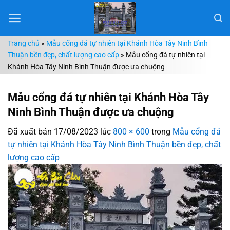
Chuyển
đến
nội
Trang chủ
»
Mẫu cổng đá tự nhiên tại Khánh Hòa Tây Ninh Bình
dung
Thuận bền đẹp, chất lượng cao cấp
»
Mẫu cổng đá tự nhiên tại
Khánh Hòa Tây Ninh Bình Thuận được ưa chuộng
Mẫu cổng đá tự nhiên tại Khánh Hòa Tây
Ninh Bình Thuận được ưa chuộng
Đã xuất bản
17/08/2023
lúc
800 × 600
trong
Mẫu cổng đá
tự nhiên tại Khánh Hòa Tây Ninh Bình Thuận bền đẹp, chất
lượng cao cấp