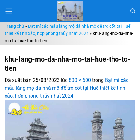
Chuyển
đến
nội
Trang chủ
»
Bật mí các mẫu lăng mộ đá nhà mồ để tro cốt tại Huế
dung
thiết kế tinh xảo, hợp phong thủy nhất 2024
»
khu-lang-mo-da-nha-
mo-tai-hue-tho-to-tien
khu-lang-mo-da-nha-mo-tai-hue-tho-to-
tien
Đã xuất bản
25/03/2023
lúc
800 × 600
trong
Bật mí các
mẫu lăng mộ đá nhà mồ để tro cốt tại Huế thiết kế tinh
xảo, hợp phong thủy nhất 2024