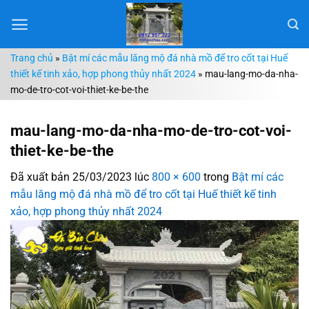
Chuyển
đến
nội
Trang chủ
»
Bật mí các mẫu lăng mộ đá nhà mồ để tro cốt tại Huế
dung
thiết kế tinh xảo, hợp phong thủy nhất 2024
»
mau-lang-mo-da-nha-
mo-de-tro-cot-voi-thiet-ke-be-the
mau-lang-mo-da-nha-mo-de-tro-cot-voi-
thiet-ke-be-the
Đã xuất bản
25/03/2023
lúc
800 × 600
trong
Bật mí các
mẫu lăng mộ đá nhà mồ để tro cốt tại Huế thiết kế tinh
xảo, hợp phong thủy nhất 2024