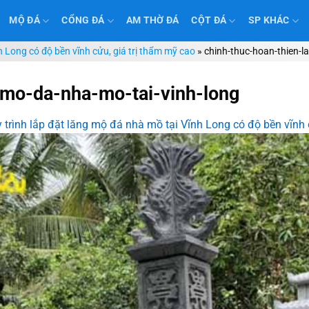
MỘ ĐÁ
CỔNG ĐÁ
AM THỜ ĐÁ
CỘT ĐÁ
SP KHÁC
h Long có độ bền vĩnh cửu, giá trị thẩm mỹ cao
»
chinh-thuc-hoan-thien-l
-mo-da-nha-mo-tai-vinh-long
 trình lắp đặt lăng mộ đá nhà mồ tại Vĩnh Long có độ bền vĩnh 