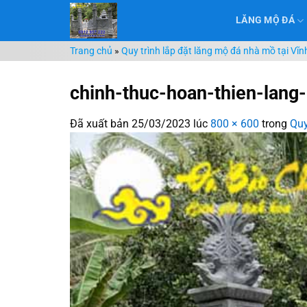
Chuyển
LĂNG MỘ ĐÁ
đến
nội
Trang chủ
»
Quy trình lắp đặt lăng mộ đá nhà mồ tại Vĩn
dung
chinh-thuc-hoan-thien-lang
Đã xuất bản
25/03/2023
lúc
800 × 600
trong
Quy