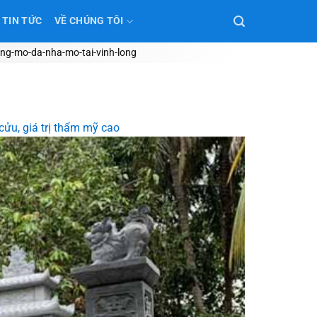
TIN TỨC
VỀ CHÚNG TÔI
ang-mo-da-nha-mo-tai-vinh-long
cửu, giá trị thẩm mỹ cao