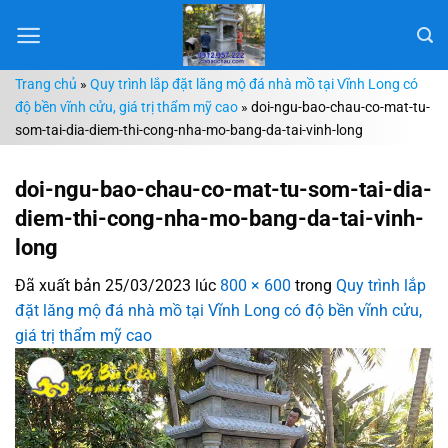
Chuyển
đến
nội
Trang chủ
»
Quy trình lắp đặt lăng mộ đá nhà mồ tại Vĩnh Long có
dung
độ bền vĩnh cửu, giá trị thẩm mỹ cao
»
doi-ngu-bao-chau-co-mat-tu-
som-tai-dia-diem-thi-cong-nha-mo-bang-da-tai-vinh-long
doi-ngu-bao-chau-co-mat-tu-som-tai-dia-
diem-thi-cong-nha-mo-bang-da-tai-vinh-
long
Đã xuất bản
25/03/2023
lúc
800 × 600
trong
Quy trình lắp
đặt lăng mộ đá nhà mồ tại Vĩnh Long có độ bền vĩnh cửu,
giá trị thẩm mỹ cao