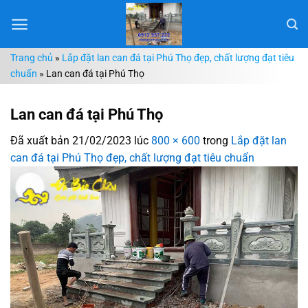
Chuyển
đến
nội
Trang chủ
»
Lắp đặt lan can đá tại Phú Thọ đẹp, chất lượng đạt tiêu
dung
chuẩn
»
Lan can đá tại Phú Thọ
Lan can đá tại Phú Thọ
Đã xuất bản
21/02/2023
lúc
800 × 600
trong
Lắp đặt lan
can đá tại Phú Thọ đẹp, chất lượng đạt tiêu chuẩn