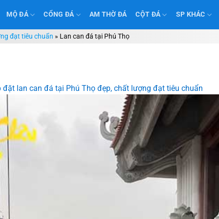
MỘ ĐÁ
CỔNG ĐÁ
AM THỜ ĐÁ
CỘT ĐÁ
SP KHÁC
ợng đạt tiêu chuẩn
»
Lan can đá tại Phú Thọ
 đặt lan can đá tại Phú Thọ đẹp, chất lượng đạt tiêu chuẩn