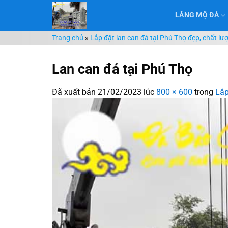
Chuyển
LĂNG MỘ ĐÁ
đến
nội
Trang chủ
»
Lắp đặt lan can đá tại Phú Thọ đẹp, chất lư
dung
Lan can đá tại Phú Thọ
Đã xuất bản
21/02/2023
lúc
800 × 600
trong
Lắp