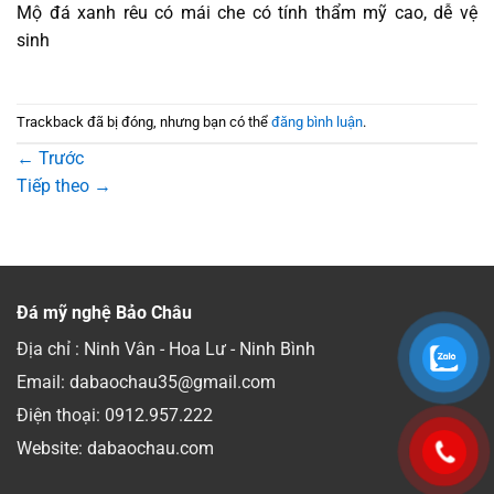
Mộ đá xanh rêu có mái che có tính thẩm mỹ cao, dễ vệ
sinh
Trackback đã bị đóng, nhưng bạn có thể
đăng bình luận
.
←
Trước
Tiếp theo
→
Đá mỹ nghệ Bảo Châu
Địa chỉ : Ninh Vân - Hoa Lư - Ninh Bình
Email: dabaochau35@gmail.com
Điện thoại:
0912.957.222
Website: dabaochau.com