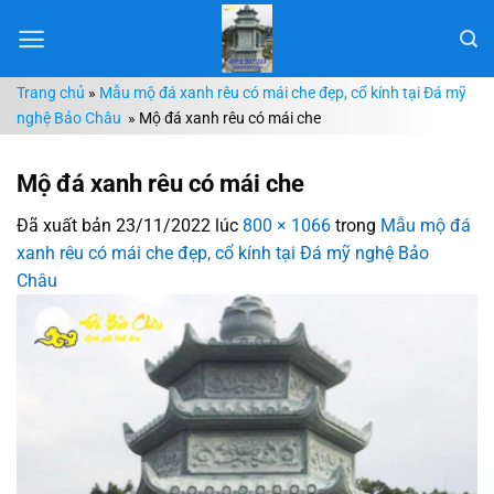
Chuyển
đến
nội
Trang chủ
»
Mẫu mộ đá xanh rêu có mái che đẹp, cổ kính tại Đá mỹ
dung
nghệ Bảo Châu
»
Mộ đá xanh rêu có mái che
Mộ đá xanh rêu có mái che
Đã xuất bản
23/11/2022
lúc
800 × 1066
trong
Mẫu mộ đá
xanh rêu có mái che đẹp, cổ kính tại Đá mỹ nghệ Bảo
Châu