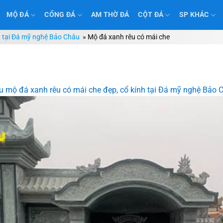
MỘ ĐÁ
CỔNG ĐÁ
AM THỜ ĐÁ
CỘT ĐÁ
SP KHÁC
h tại Đá mỹ nghệ Bảo Châu
»
Mộ đá xanh rêu có mái che
 mộ đá xanh rêu có mái che đẹp, cổ kính tại Đá mỹ nghệ Bảo