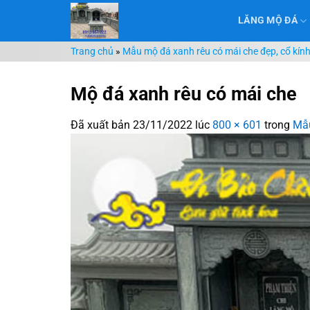
Chuyển
LĂNG MỘ ĐÁ
đến
nội
Trang chủ
»
Mẫu mộ đá xanh rêu có mái che đẹp, cổ kín
dung
Mộ đá xanh rêu có mái che
Đã xuất bản
23/11/2022
lúc
800 × 601
trong
Mẫu