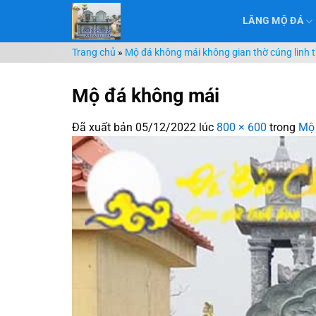
Chuyển
LĂNG MỘ ĐÁ
đến
nội
Trang chủ
»
Mộ đá không mái không gian thờ cúng linh 
dung
Mộ đá không mái
Đã xuất bản
05/12/2022
lúc
800 × 600
trong
Mộ 