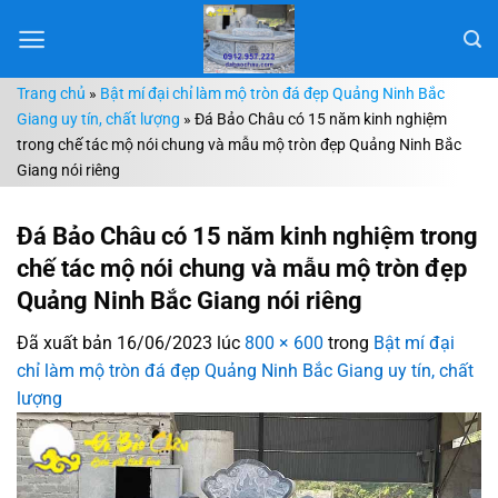
Chuyển
đến
nội
Trang chủ
»
Bật mí đại chỉ làm mộ tròn đá đẹp Quảng Ninh Bắc
dung
Giang uy tín, chất lượng
»
Đá Bảo Châu có 15 năm kinh nghiệm
trong chế tác mộ nói chung và mẫu mộ tròn đẹp Quảng Ninh Bắc
Giang nói riêng
Đá Bảo Châu có 15 năm kinh nghiệm trong
chế tác mộ nói chung và mẫu mộ tròn đẹp
Quảng Ninh Bắc Giang nói riêng
Đã xuất bản
16/06/2023
lúc
800 × 600
trong
Bật mí đại
chỉ làm mộ tròn đá đẹp Quảng Ninh Bắc Giang uy tín, chất
lượng