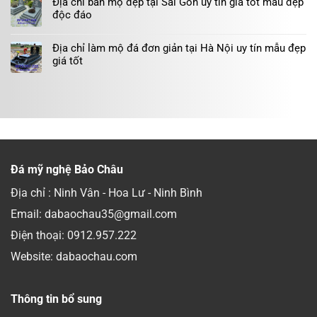
Địa chỉ bán mộ đẹp tại Sài Gòn uy tín giá tốt mẫu đẹp
độc đáo
Địa chỉ làm mộ đá đơn giản tại Hà Nội uy tín mẫu đẹp
giá tốt
Đá mỹ nghệ Bảo Châu
Địa chỉ : Ninh Vân - Hoa Lư - Ninh Bình
Email: dabaochau35@gmail.com
Điện thoại:
0912.957.222
Website: dabaochau.com
Thông tin bổ sung