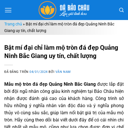
Chuyển
đến
nội
Trang chủ
»
Bật mí đại chỉ làm mộ tròn đá đẹp Quảng Ninh Bắc
dung
Giang uy tín, chất lượng
Bật mí đại chỉ làm mộ tròn đá đẹp Quảng
Ninh Bắc Giang uy tín, chất lượng
ĐÃ ĐĂNG TRÊN
04/01/2024
BỞI
VĂN NAM
Mẫu mộ tròn đá đẹp Quảng Ninh Bắc Giang
được lắp đặt
bởi đội ngũ nhân công giàu kinh nghiệm tại Bảo Châu hiện
nhận được đánh giá cao của khách hàng. Công trình sở
hữu những ý nghĩa nhân văn độc đáo và ý nghĩa phong
thủy vô cùng sâu sắc, giúp làm nổi bật giá trị của mẫu mộ
tròn. Hãy cùng theo dõi bài viết dưới đây để có cái nhìn chi
tiết nhất về mẫu mộ, cũng như lựa chọn được đơn vị chế