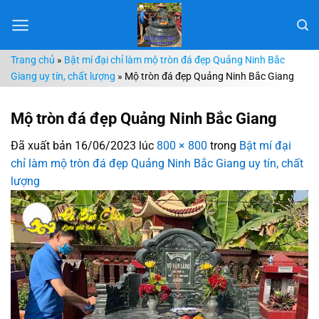
Chuyển
đến
nội
Trang chủ
»
Bật mí đại chỉ làm mộ tròn đá đẹp Quảng Ninh Bắc
dung
Giang uy tín, chất lượng
»
Mộ tròn đá đẹp Quảng Ninh Bắc Giang
Mộ tròn đá đẹp Quảng Ninh Bắc Giang
Đã xuất bản
16/06/2023
lúc
800 × 800
trong
Bật mí đại
chỉ làm mộ tròn đá đẹp Quảng Ninh Bắc Giang uy tín, chất
lượng