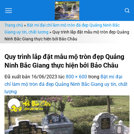
Chuyển
đến
nội
Trang chủ
»
Bật mí đại chỉ làm mộ tròn đá đẹp Quảng Ninh Bắc
dung
Giang uy tín, chất lượng
»
Quy trình lắp đặt mẫu mộ tròn đẹp Quảng
Ninh Bắc Giang thực hiện bởi Bảo Châu
Quy trình lắp đặt mẫu mộ tròn đẹp Quảng
Ninh Bắc Giang thực hiện bởi Bảo Châu
Đã xuất bản
16/06/2023
lúc
800 × 600
trong
Bật mí đại
chỉ làm mộ tròn đá đẹp Quảng Ninh Bắc Giang uy tín, chất
lượng