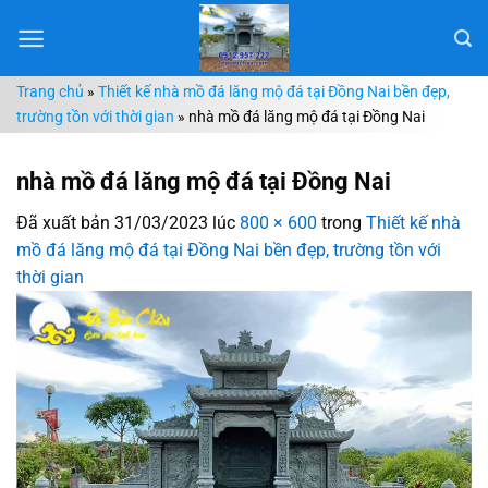
Chuyển
đến
nội
Trang chủ
»
Thiết kế nhà mồ đá lăng mộ đá tại Đồng Nai bền đẹp,
dung
trường tồn với thời gian
»
nhà mồ đá lăng mộ đá tại Đồng Nai
nhà mồ đá lăng mộ đá tại Đồng Nai
Đã xuất bản
31/03/2023
lúc
800 × 600
trong
Thiết kế nhà
mồ đá lăng mộ đá tại Đồng Nai bền đẹp, trường tồn với
thời gian