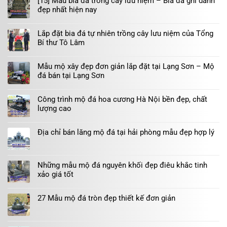
[15] Mẫu bia đá trồng cây lưu niệm – Bia đá ghi danh
đẹp nhất hiện nay
Lắp đặt bia đá tự nhiên trồng cây lưu niệm của Tổng
Bí thư Tô Lâm
Mẫu mộ xây đẹp đơn giản lắp đặt tại Lạng Sơn – Mộ
đá bán tại Lạng Sơn
Công trình mộ đá hoa cương Hà Nội bền đẹp, chất
lượng cao
Địa chỉ bán lăng mộ đá tại hải phòng mẫu đẹp hợp lý
Những mẫu mộ đá nguyên khối đẹp điêu khắc tinh
xảo giá tốt
27 Mẫu mộ đá tròn đẹp thiết kế đơn giản