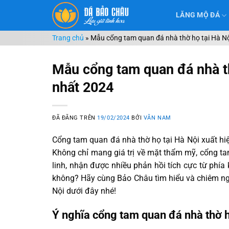
Chuyển
LĂNG MỘ ĐÁ
đến
nội
Trang chủ
»
Mẫu cổng tam quan đá nhà thờ họ tại Hà Nộ
dung
Mẫu cổng tam quan đá nhà th
nhất 2024
ĐÃ ĐĂNG TRÊN
19/02/2024
BỞI
VĂN NAM
Cổng tam quan đá nhà thờ họ tại Hà Nội xuất hi
Không chỉ mang giá trị về mặt thẩm mỹ, cổng ta
linh, nhận được nhiều phản hồi tích cực từ phía
không? Hãy cùng Bảo Châu tìm hiểu và chiêm n
Nội dưới đây nhé!
Ý nghĩa cổng tam quan đá nhà thờ h