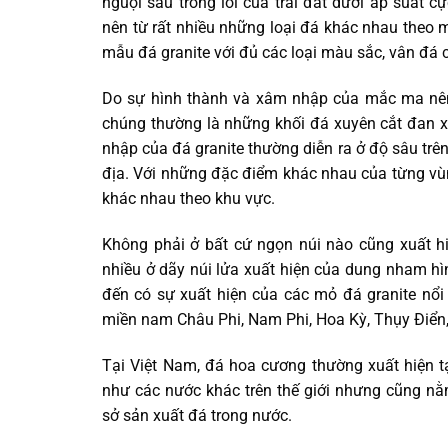
nguội sâu trong lõi của trái đất dưới áp suất c
nên từ rất nhiều những loại đá khác nhau theo m
mẫu đá granite với đủ các loại màu sắc, vân đá 
Do sự hình thành và xâm nhập của mắc ma nên
chúng thường là những khối đá xuyên cắt đan x
nhập của đá granite thường diễn ra ở độ sâu trê
địa. Với những đặc điểm khác nhau của từng v
khác nhau theo khu vực.
Không phải ở bất cứ ngọn núi nào cũng xuất 
nhiều ở dãy núi lửa xuất hiện của dung nham h
đến có sự xuất hiện của các mỏ đá granite nổi 
miền nam Châu Phi, Nam Phi, Hoa Kỳ, Thụy Điển
Tại Việt Nam, đá hoa cương thường xuất hiện t
như các nước khác trên thế giới nhưng cũng nằ
sở sản xuất đá trong nước.