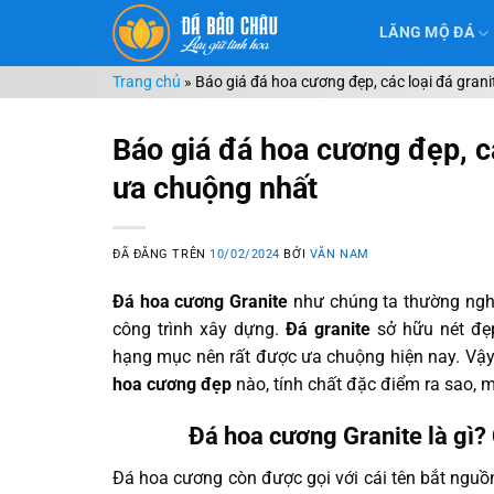
Chuyển
LĂNG MỘ ĐÁ
đến
nội
Trang chủ
»
Báo giá đá hoa cương đẹp, các loại đá gran
dung
Báo giá đá hoa cương đẹp, cá
ưa chuộng nhất
ĐÃ ĐĂNG TRÊN
10/02/2024
BỞI
VĂN NAM
Đá hoa cương Granite
như chúng ta thường nghe
công trình xây dựng.
Đá granite
sở hữu nét đẹ
hạng mục nên rất được ưa chuộng hiện nay. Vậy 
hoa cương đẹp
nào, tính chất đặc điểm ra sao, m
Đá hoa cương Granite là gì?
Đá hoa cương còn được gọi với cái tên bắt nguồn