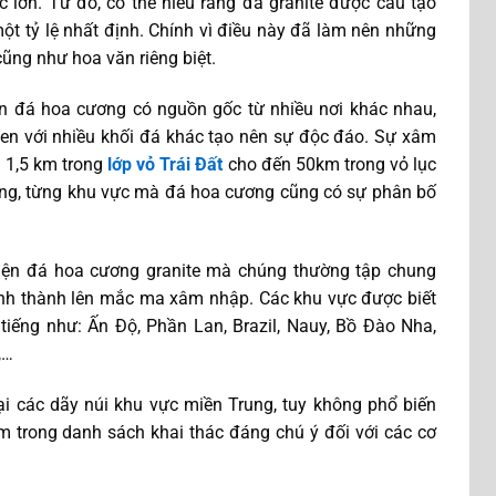
ực lớn. Từ đó, có thể hiểu rằng đá granite được cấu tạo
ột tỷ lệ nhất định. Chính vì điều này đã làm nên những
cũng như hoa văn riêng biệt.
 đá hoa cương có nguồn gốc từ nhiều nơi khác nhau,
en với nhiều khối đá khác tạo nên sự độc đáo. Sự xâm
n 1,5 km trong
lớp vỏ Trái Đất
cho đến 50km trong vỏ lục
ùng, từng khu vực mà đá hoa cương cũng có sự phân bố
hiện đá hoa cương granite mà chúng thường tập chung
ình thành lên mắc ma xâm nhập. Các khu vực được biết
tiếng như: Ấn Độ, Phần Lan, Brazil, Nauy, Bồ Đào Nha,
,…
ại các dãy núi khu vực miền Trung, tuy không phổ biến
m trong danh sách khai thác đáng chú ý đối với các cơ