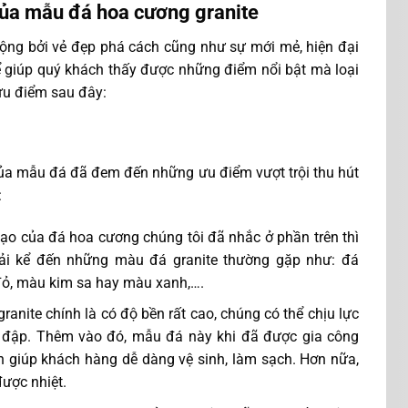
ủa mẫu đá hoa cương granite
ộng bởi vẻ đẹp phá cách cũng như sự mới mẻ, hiện đại
 giúp quý khách thấy được những điểm nổi bật mà loại
 ưu điểm sau đây:
của mẫu đá đã đem đến những ưu điểm vượt trội thu hút
:
ạo của đá hoa cương chúng tôi đã nhắc ở phần trên thì
i kể đến những màu đá granite thường gặp như: đá
đỏ, màu kim sa hay màu xanh,….
ranite chính là có độ bền rất cao, chúng có thể chịu lực
a đập. Thêm vào đó, mẫu đá này khi đã được gia công
giúp khách hàng dễ dàng vệ sinh, làm sạch. Hơn nữa,
được nhiệt.