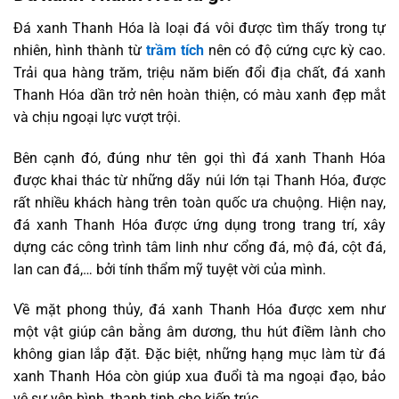
Đá xanh Thanh Hóa là loại đá vôi được tìm thấy trong tự
nhiên, hình thành từ
trầm tích
nên có độ cứng cực kỳ cao.
Trải qua hàng trăm, triệu năm biến đổi địa chất, đá xanh
Thanh Hóa dần trở nên hoàn thiện, có màu xanh đẹp mắt
và chịu ngoại lực vượt trội.
Bên cạnh đó, đúng như tên gọi thì đá xanh Thanh Hóa
được khai thác từ những dãy núi lớn tại Thanh Hóa, được
rất nhiều khách hàng trên toàn quốc ưa chuộng. Hiện nay,
đá xanh Thanh Hóa được ứng dụng trong trang trí, xây
dựng các công trình tâm linh như cổng đá, mộ đá, cột đá,
lan can đá,… bởi tính thẩm mỹ tuyệt vời của mình.
Về mặt phong thủy, đá xanh Thanh Hóa được xem như
một vật giúp cân bằng âm dương, thu hút điềm lành cho
không gian lắp đặt. Đặc biệt, những hạng mục làm từ đá
xanh Thanh Hóa còn giúp xua đuổi tà ma ngoại đạo, bảo
vệ sự yên bình, thanh tịnh cho kiến trúc.