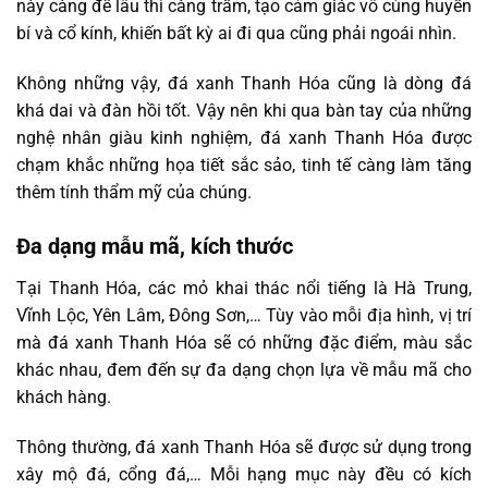
này càng để lâu thì càng trầm, tạo cảm giác vô cùng huyền
bí và cổ kính, khiến bất kỳ ai đi qua cũng phải ngoái nhìn.
Không những vậy, đá xanh Thanh Hóa cũng là dòng đá
khá dai và đàn hồi tốt. Vậy nên khi qua bàn tay của những
nghệ nhân giàu kinh nghiệm, đá xanh Thanh Hóa được
chạm khắc những họa tiết sắc sảo, tinh tế càng làm tăng
thêm tính thẩm mỹ của chúng.
Đa dạng mẫu mã, kích thước
Tại Thanh Hóa, các mỏ khai thác nổi tiếng là Hà Trung,
Vĩnh Lộc, Yên Lâm, Đông Sơn,… Tùy vào mỗi địa hình, vị trí
mà đá xanh Thanh Hóa sẽ có những đặc điểm, màu sắc
khác nhau, đem đến sự đa dạng chọn lựa về mẫu mã cho
khách hàng.
Thông thường, đá xanh Thanh Hóa sẽ được sử dụng trong
xây mộ đá, cổng đá,… Mỗi hạng mục này đều có kích