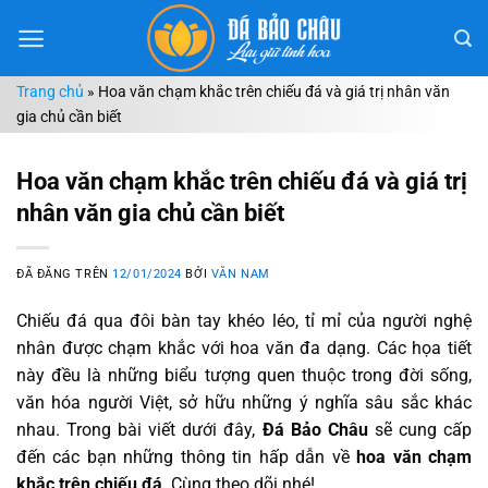
Chuyển
đến
nội
Trang chủ
»
Hoa văn chạm khắc trên chiếu đá và giá trị nhân văn
dung
gia chủ cần biết
Hoa văn chạm khắc trên chiếu đá và giá trị
nhân văn gia chủ cần biết
ĐÃ ĐĂNG TRÊN
12/01/2024
BỞI
VĂN NAM
Chiếu đá qua đôi bàn tay khéo léo, tỉ mỉ của người nghệ
nhân được chạm khắc với hoa văn đa dạng. Các họa tiết
này đều là những biểu tượng quen thuộc trong đời sống,
văn hóa người Việt, sở hữu những ý nghĩa sâu sắc khác
nhau. Trong bài viết dưới đây,
Đá Bảo Châu
sẽ cung cấp
đến các bạn những thông tin hấp dẫn về
hoa văn chạm
khắc trên chiếu đá
. Cùng theo dõi nhé!