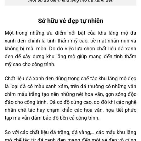
Một số ưu điểm khu lăng mộ đá xanh đen
Sở hữu vẻ đẹp tự nhiên
Một trong những ưu điểm nổi bật của khu lăng mộ đá
xanh đen chính là tính thẩm mỹ cao, bề mặt nhẵn mịn và
không bị mài mòn. Do đó việc lựa chọn chất liệu đá xanh
đen để xây dựng khu lăng mộ giúp mang đến tính thẩm
mỹ cao cho công trình.
Chất liệu đá xanh đen dùng trong chế tác khu lăng mộ đẹp
là loại đá có màu xanh xám, trên đá thường có những vân
chìm màu trắng tạo nên những nét hoa văn, gợn sóng độc
đáo cho công trình. Đá có độ cứng cao, do đó khi các nghệ
nhân chế tác hay chạm khắc các hoa văn, họa tiết phức
tạp mà vẫn đảm bảo độ bền cả công trình.
So với các chất liệu đá trắng, đá vàng,… các mẫu khu lăng
mộ chế tác từ đá xanh đen mang đến một vẻ đẹp vô cùng