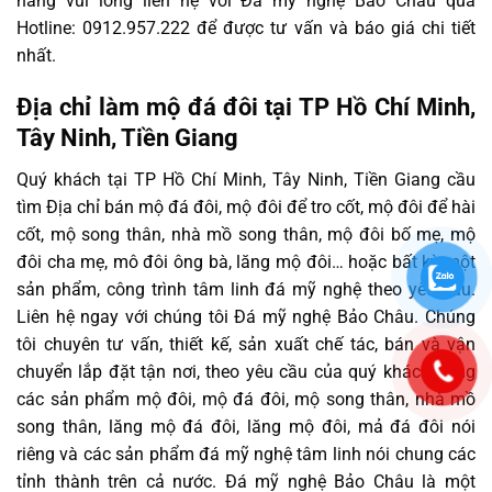
hàng vui lòng liên hệ với Đá mỹ nghệ Bảo Châu qua
Hotline: 0912.957.222 để được tư vấn và báo giá chi tiết
nhất.
Địa chỉ làm mộ đá đôi tại TP Hồ Chí Minh,
Tây Ninh, Tiền Giang
Quý khách tại TP Hồ Chí Minh, Tây Ninh, Tiền Giang cầu
tìm Địa chỉ bán mộ đá đôi, mộ đôi để tro cốt, mộ đôi để hài
cốt, mộ song thân, nhà mồ song thân, mộ đôi bố mẹ, mộ
đôi cha mẹ, mô đôi ông bà, lăng mộ đôi… hoặc bất kỳ một
sản phẩm, công trình tâm linh đá mỹ nghệ theo yêu cầu.
Liên hệ ngay với chúng tôi Đá mỹ nghệ Bảo Châu. Chúng
tôi chuyên tư vấn, thiết kế, sản xuất chế tác, bán và vận
chuyển lắp đặt tận nơi, theo yêu cầu của quý khách hàng
các sản phẩm mộ đôi, mộ đá đôi, mộ song thân, nhà mồ
song thân, lăng mộ đá đôi, lăng mộ đôi, mả đá đôi nói
riêng và các sản phẩm đá mỹ nghệ tâm linh nói chung các
tỉnh thành trên cả nước. Đá mỹ nghệ Bảo Châu là một