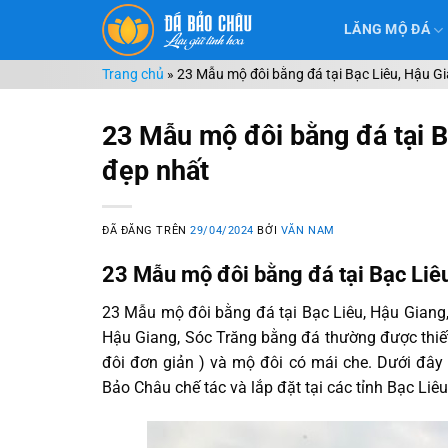
Chuyển
LĂNG MỘ ĐÁ
đến
nội
Trang chủ
»
23 Mẫu mộ đôi bằng đá tại Bạc Liêu, Hậu Gi
dung
23 Mẫu mộ đôi bằng đá tại B
đẹp nhất
ĐÃ ĐĂNG TRÊN
29/04/2024
BỞI
VĂN NAM
23 Mẫu mộ đôi bằng đá tại Bạc Liê
23 Mẫu mộ đôi bằng đá tại Bạc Liêu, Hậu Giang,
Hậu Giang, Sóc Trăng bằng đá thường được thiế
đôi đơn giản ) và mộ đôi có mái che. Dưới đâ
Bảo Châu chế tác và lắp đặt tại các tỉnh Bạc Li