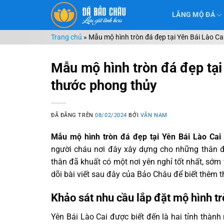
Chuyển
LĂNG MỘ ĐÁ
đến
nội
Trang chủ
»
Mẫu mộ hình tròn đá đẹp tại Yên Bái Lào Ca
dung
Mẫu mộ hình tròn đá đẹp tại
thước phong thủy
ĐÃ ĐĂNG TRÊN
08/02/2024
BỞI
VĂN NAM
Mẫu mộ hình tròn đá đẹp tại Yên Bái Lào Cai
người cháu nơi đây xây dựng cho những thân đ
thân đã khuất có một nơi yên nghỉ tốt nhất, sớm
dõi bài viết sau đây của Bảo Châu để biết thêm th
Khảo sát nhu cầu lắp đặt mộ hình tr
Yên Bái Lào Cai được biết đến là hai tỉnh thành 