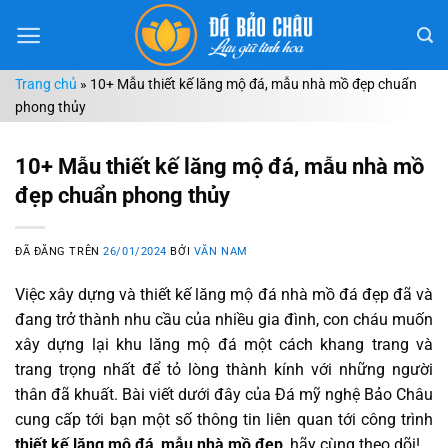
Chuyển
đến
nội
Trang chủ
»
10+ Mẫu thiết kế lăng mộ đá, mẫu nhà mồ đẹp chuẩn
dung
phong thủy
10+ Mẫu thiết kế lăng mộ đá, mẫu nhà mồ
đẹp chuẩn phong thủy
ĐÃ ĐĂNG TRÊN
26/01/2024
BỞI
VĂN NAM
Việc xây dựng và thiết kế lăng mộ đá nhà mồ đá đẹp đã và
đang trở thành nhu cầu của nhiều gia đình, con cháu muốn
xây dựng lại khu lăng mộ đá một cách khang trang và
trang trọng nhất để tỏ lòng thành kính với những người
thân đã khuất. Bài viết dưới đây của Đá mỹ nghệ Bảo Châu
cung cấp tới bạn một số thông tin liên quan tới công trình
thiết kế lăng mộ đá
,
mẫu nhà mồ đẹp
, hãy cùng theo dõi!