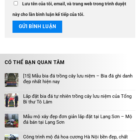
Lưu tên của tôi, email, và trang web trong trình duyệt
này cho lần bình luận kế tiếp của tôi.
CÓ THỂ BẠN QUAN TÂM
[15] Mẫu bia đá trồng cây lưu niệm – Bia đá ghi danh
đẹp nhất hiện nay
Không
có
bình
Lắp đặt bia đá tự nhiên trồng cây lưu niệm của Tổng
luận
Bí thư Tô Lâm
ở
[15]
Không
Mẫu
có
bia
bình
Mẫu mộ xây đẹp đơn giản lắp đặt tại Lạng Sơn – Mộ
đá
luận
trồng
đá bán tại Lạng Sơn
ở
cây
Lắp
Không
lưu
đặt
có
niệm
bia
bình
–
Công trình mộ đá hoa cương Hà Nội bền đẹp, chất
đá
luận
Bia