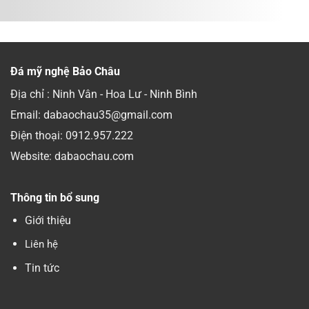
luận
nghĩa
đẹp
ở
trang
tại
Địa
gia
Sài
chỉ
đình
Gòn
làm
đẹp
uy
mộ
tín
đá
giá
đơn
tốt
Đá mỹ nghệ Bảo Châu
giản
mẫu
tại
đẹp
Hà
độc
Địa chỉ : Ninh Vân - Hoa Lư - Ninh Bình
Nội
đáo
uy
tín
Email: dabaochau35@gmail.com
mẫu
đẹp
Điện thoại:
0912.957.222
giá
tốt
Website: dabaochau.com
Thông tin bổ sung
Giới thiệu
Liên hệ
Tin tức