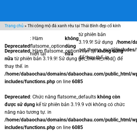
Bỏ
qua
nội
Trang chủ
»
Thi công mộ đá xanh rêu tại Thái Bình đẹp cổ kính
dung
từ phiên bản
: Hàm
không
3.19.9! Sử dụng
/home/da
Deprecated
flatsome_option
dùng
get_theme_mod()
includes/
Deprecated
: Hàm flatsome_option hiện tại
không dùng
hiện tại
nữa
để thay thế. in
nữa
từ phiên bản 3.19.9! Sử dụng get_theme_mod() để
thay thế. in
/home/dabaochau/domains/dabaochau.com/public_html/w
includes/functions.php
on line
6085
Deprecated
: Chức năng flatsome_defaults
không còn
được sử dụng
kể từ phiên bản 3.19.9 với không có chức
năng nào tương tự. in
/home/dabaochau/domains/dabaochau.com/public_html/w
includes/functions.php
on line
6085