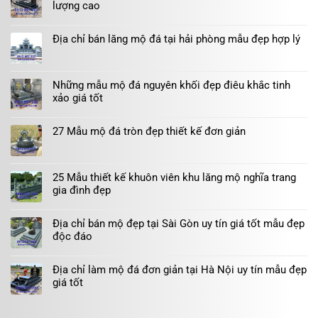
tự
lượng cao
ở
đá
nhiên
Mẫu
ghi
Không
trồng
mộ
danh
có
cây
xây
đẹp
bình
lưu
Địa chỉ bán lăng mộ đá tại hải phòng mẫu đẹp hợp lý
đẹp
nhất
luận
niệm
đơn
hiện
ở
Không
của
giản
nay
Công
có
Tổng
lắp
trình
bình
Bí
đặt
mộ
luận
thư
tại
Những mẫu mộ đá nguyên khối đẹp điêu khắc tinh
ở
đá
Tô
Lạng
Địa
hoa
xảo giá tốt
Lâm
Sơn
chỉ
cương
–
bán
Không
Hà
Mộ
lăng
có
Nội
đá
mộ
bình
bền
27 Mẫu mộ đá tròn đẹp thiết kế đơn giản
bán
đá
luận
đẹp,
tại
ở
Không
tại
chất
Lạng
Những
có
hải
lượng
Sơn
mẫu
bình
phòng
cao
mộ
luận
mẫu
25 Mẫu thiết kế khuôn viên khu lăng mộ nghĩa trang
ở
đá
đẹp
27
nguyên
hợp
gia đình đẹp
Mẫu
khối
lý
mộ
Không
đẹp
đá
có
điêu
tròn
bình
khắc
Địa chỉ bán mộ đẹp tại Sài Gòn uy tín giá tốt mẫu đẹp
đẹp
luận
tinh
độc đáo
ở
thiết
xảo
25
kế
giá
Không
Mẫu
đơn
tốt
có
thiết
giản
bình
Địa chỉ làm mộ đá đơn giản tại Hà Nội uy tín mẫu đẹp
kế
luận
khuôn
giá tốt
ở
viên
Địa
Không
khu
chỉ
có
lăng
bán
bình
mộ
mộ