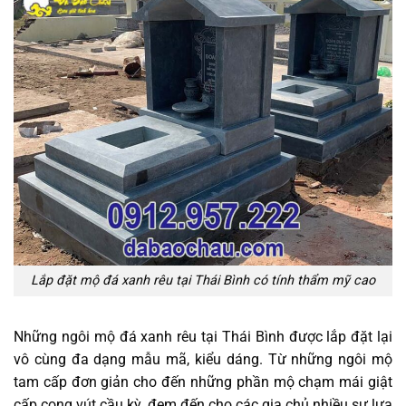
Lắp đặt mộ đá xanh rêu tại Thái Bình có tính thẩm mỹ cao
Những ngôi mộ đá xanh rêu tại Thái Bình được lắp đặt lại
vô cùng đa dạng mẫu mã, kiểu dáng. Từ những ngôi mộ
tam cấp đơn giản cho đến những phần mộ chạm mái giật
cấp cong vút cầu kỳ, đem đến cho các gia chủ nhiều sự lựa