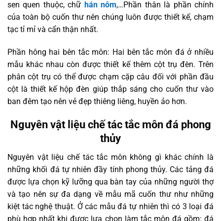
sen quen thuộc, chữ
hán nôm
,…Phần thân là phần chính
của toàn bộ cuốn thư nên chúng luôn được thiết kế, chạm
tạc tỉ mỉ và cẩn thận nhất.
Phần hông hai bên tắc môn: Hai bên tắc môn đá ở nhiều
mẫu khác nhau còn được thiết kế thêm cột trụ đèn. Trên
phân cột trụ có thể được chạm cặp câu đối với phần đầu
cột là thiết kế hộp đèn giúp thắp sáng cho cuốn thư vào
ban đêm tạo nên vẻ đẹp thiêng liêng, huyền ảo hơn.
Nguyên vật liệu chế tác tắc môn đá phong
thủy
Nguyên vật liệu chế tác tắc môn không gì khác chính là
những khối đá tự nhiên đầy tính phong thủy. Các tảng đá
được lựa chọn kỹ lưỡng qua bàn tay của những người thợ
và tạo nên sự đa dạng về mẫu mã cuốn thư như những
kiệt tác nghệ thuật. Ở các mẫu đá tự nhiên thì có 3 loại đá
phù hợp nhất khi được lựa chọn làm tắc môn đá gồm: đá