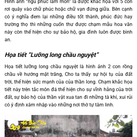
Hình ảnh “ngũ phúc lâm môn” là được khắc họa với 5 con
rơi quây vào chữ phúc hoặc chữ vạn đứng giữa. Bên cạnh
có ý nghĩa đem lại những điều tốt thành, phúc đức hay
trường thọ thì những cuốn thư được chạm mẫu hoa văn
này còn thể hiện cho sự bảo hộ, gia đình luôn được bình
an.
Họa tiết “Lưỡng long chầu nguyệt”
Họa tiết lưỡng long chầu nguyệt là hình ảnh 2 con rồng
chầu về hướng mặt trăng, Cho ta thấy sự hội tụ của đất
trời, thể hiện sức mạnh của của thần long. Chạm khắc họa
tiết này trên tắc môn đá thể hiện cho sự vĩnh hằng của trời
đất, sự bảo hộ của thần vật xua tan đi những tà khí, xui rủi
có ý định xâm nhập vào những nơi thờ tự tâm linh.