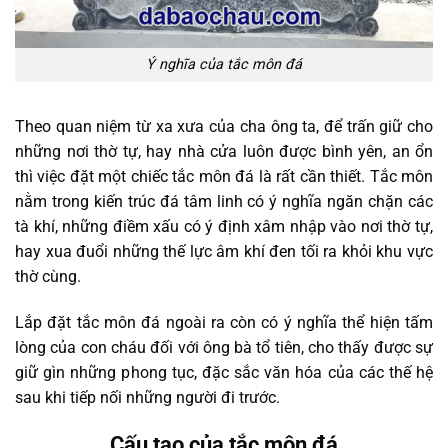
Ý nghĩa của tắc môn đá
Theo quan niệm từ xa xưa của cha ông ta, để trấn giữ cho
những nơi thờ tự, hay nhà cửa luôn được bình yên, an ổn
thì việc đặt một chiếc tắc môn đá là rất cần thiết. Tắc môn
nằm trong kiến trúc đá tâm linh có ý nghĩa ngăn chặn các
tà khí, những điềm xấu có ý định xâm nhập vào nơi thờ tự,
hay xua đuổi những thế lực âm khí đen tối ra khỏi khu vực
thờ cùng.
Lắp đặt tắc môn đá ngoài ra còn có ý nghĩa thể hiện tấm
lòng của con cháu đối với ông bà tổ tiên, cho thấy được sự
giữ gìn những phong tục, đặc sắc văn hóa của các thế hệ
sau khi tiếp nối những người đi trước.
Cấu tạo của tắc môn đá