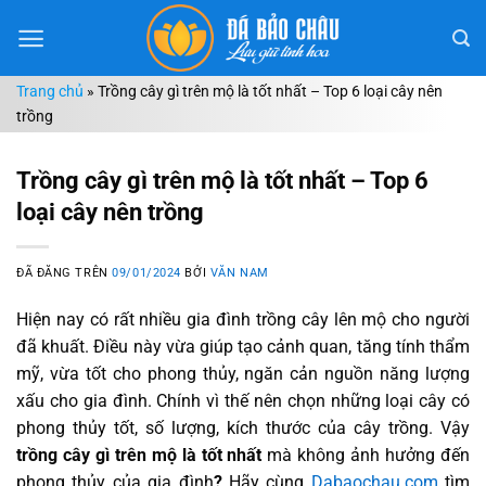
Chuyển
đến
nội
Trang chủ
»
Trồng cây gì trên mộ là tốt nhất – Top 6 loại cây nên
dung
trồng
Trồng cây gì trên mộ là tốt nhất – Top 6
loại cây nên trồng
ĐÃ ĐĂNG TRÊN
09/01/2024
BỞI
VĂN NAM
Hiện nay có rất nhiều gia đình trồng cây lên mộ cho người
đã khuất. Điều này vừa giúp tạo cảnh quan, tăng tính thẩm
mỹ, vừa tốt cho phong thủy, ngăn cản nguồn năng lượng
xấu cho gia đình. Chính vì thế nên chọn những loại cây có
phong thủy tốt, số lượng, kích thước của cây trồng. Vậy
trồng cây gì trên mộ là tốt nhất
mà không ảnh hưởng đến
phong thủy của gia đình
?
Hãy cùng
Dabaochau.com
tìm