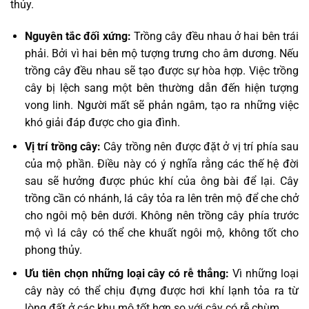
thủy.
Nguyên tắc đối xứng:
Trồng cây đều nhau ở hai bên trái
phải. Bởi vì hai bên mộ tượng trưng cho âm dương. Nếu
trồng cây đều nhau sẽ tạo được sự hòa hợp. Việc trồng
cây bị lệch sang một bên thường dẫn đến hiện tượng
vong linh. Người mất sẽ phản ngâm, tạo ra những việc
khó giải đáp được cho gia đình.
Vị trí trồng cây:
Cây trồng nên được đặt ở vị trí phía sau
của mộ phần. Điều này có ý nghĩa rằng các thế hệ đời
sau sẽ hưởng được phúc khí của ông bài để lại. Cây
trồng cần có nhánh, lá cây tỏa ra lên trên mộ để che chở
cho ngôi mộ bên dưới. Không nên trồng cây phía trước
mộ vì lá cây có thể che khuất ngôi mộ, không tốt cho
phong thủy.
Ưu tiên chọn những loại cây có rễ thẳng:
Vì những loại
cây này có thể chịu đựng được hơi khí lạnh tỏa ra từ
lòng đất ở các khu mộ tốt hơn so với cây có rễ chùm.