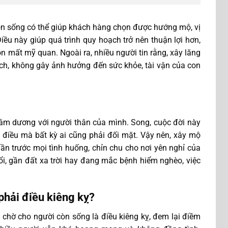
òn sống có thể giúp khách hàng chọn được hướng mộ, vị
Điều này giúp quá trình quy hoạch trở nên thuận lợi hơn,
ộn mất mỹ quan. Ngoài ra, nhiều người tin rằng, xây lăng
h, không gây ảnh hưởng đến sức khỏe, tài vận của con
t âm dương với người thân của mình. Song, cuộc đời này
à điều mà bất kỳ ai cũng phải đối mặt. Vậy nên, xây mộ
ần trước mọi tình huống, chỉn chu cho nơi yên nghỉ của
ổi, gần đất xa trời hay đang mắc bệnh hiểm nghèo, việc
phải điều kiêng kỵ?
chờ cho người còn sống là điều kiêng kỵ, đem lại điềm