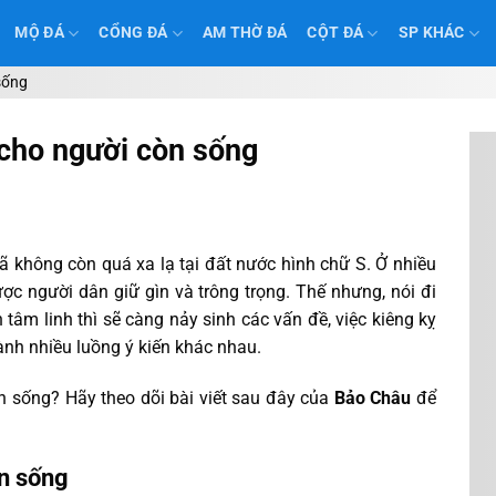
MỘ ĐÁ
CỔNG ĐÁ
AM THỜ ĐÁ
CỘT ĐÁ
SP KHÁC
sống
 cho người còn sống
 không còn quá xa lạ tại đất nước hình chữ S. Ở nhiều
ợc người dân giữ gìn và trông trọng. Thế nhưng, nói đi
 tâm linh thì sẽ càng nảy sinh các vấn đề, việc kiêng kỵ
ành nhiều luồng ý kiến khác nhau.
 sống? Hãy theo dõi bài viết sau đây của
Bảo Châu
để
òn sống