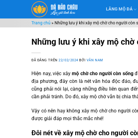
Chuyển
LĂNG MỘ ĐÁ
đến
nội
Trang chủ
»
Những lưu ý khi xây mộ chờ cho người còn 
dung
Những lưu ý khi xây mộ chờ
ĐÃ ĐĂNG TRÊN
22/02/2024
BỞI
VĂN NAM
Hiện nay, việc xây
mộ chờ cho người còn sống
đã
địa phương, đây còn là nét văn hóa độc đáo, đư
cũng phải nói lại, càng những điều liên quan đến
cần phải tránh. Do đó, xây mộ chờ vẫn bị chia th
Vậy có nên hay không xây mộ chờ cho người còn
được giải đáp mọi thắc mắc nhé!
Đôi nét về xây mộ chờ cho người c