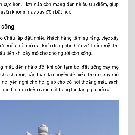
ch cực hơn. Hơn nữa còn mang đến nhiều ưu điểm, giúp
huyện không may xảy đến bất ngờ.
 sống
 Châu lắp đặt, nhiều khách hàng tâm sự rằng, việc xây
được mẫu mã mộ đá, kiểu dáng phù hợp với thẩm mỹ. Dù
đầu tiên khi xây mộ chờ cho người còn sống.
óng mặt, đến nhà ở đôi khi còn tạm bợ, đất trống xây mộ
c cho cha mẹ, bản thân là chuyện dễ hiểu. Do đó, xây mộ
nơi yên nghỉ cho họ, giúp cho có nơi thoáng mát, sạch
hằn tìm địa điểm chôn cất trong lúc tang gia bối rối.