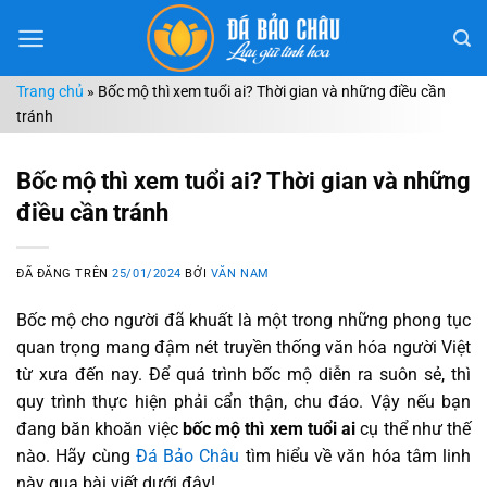
Chuyển
đến
nội
Trang chủ
»
Bốc mộ thì xem tuổi ai? Thời gian và những điều cần
dung
tránh
Bốc mộ thì xem tuổi ai? Thời gian và những
điều cần tránh
ĐÃ ĐĂNG TRÊN
25/01/2024
BỞI
VĂN NAM
Bốc mộ cho người đã khuất là một trong những phong tục
quan trọng mang đậm nét truyền thống văn hóa người Việt
từ xưa đến nay. Để quá trình bốc mộ diễn ra suôn sẻ, thì
quy trình thực hiện phải cẩn thận, chu đáo. Vậy nếu bạn
đang băn khoăn việc
bốc mộ thì xem tuổi ai
cụ thể như thế
nào. Hãy cùng
Đá Bảo Châu
tìm hiểu về văn hóa tâm linh
này qua bài viết dưới đây!