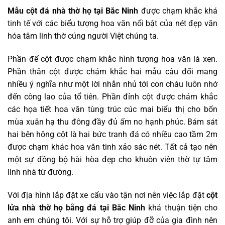
Mẫu cột đá nhà thờ họ tại Bắc Ninh
được chạm khắc khá
tinh tế với các biểu tượng hoa văn nổi bật của nét đẹp văn
hóa tâm linh thờ cúng người Việt chúng ta.
Phần đế cột được chạm khắc hình tượng hoa văn lá xen.
Phần thân cột được chám khắc hai mẫu câu đối mang
nhiều ý nghĩa như một lời nhắn nhủ tới con cháu luôn nhớ
đến công lao của tổ tiên. Phần đỉnh cột được chám khắc
các họa tiết hoa văn tùng trúc cúc mai biểu thị cho bốn
mùa xuân hạ thu đông đầy đủ ấm no hạnh phúc. Bám sát
hai bên hông cột là hai bức tranh đá có nhiều cao tầm 2m
được chạm khác hoa văn tinh xảo sác nét. Tất cả tạo nên
một sự đồng bộ hài hòa đẹp cho khuôn viên thờ tự tâm
linh nhà từ đường.
Với địa hình lắp đặt xe cẩu vào tận nơi nên việc lắp đặt
cột
lửa nhà thờ họ bằng đá tại Bắc Ninh
khá thuận tiện cho
anh em chúng tôi. Với sự hỗ trợ giúp đỡ của gia đình nên