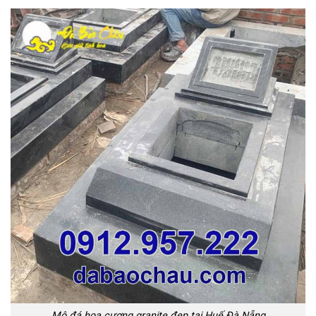
Mộ đá hoa cương granite đẹp tại Huế Đà Nẵng