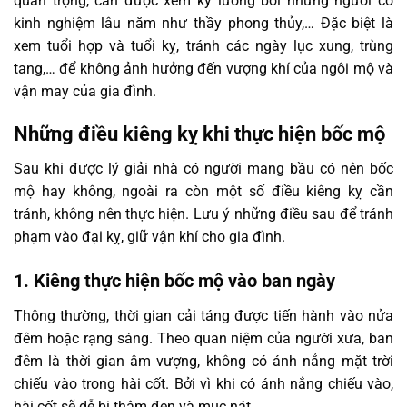
quan trọng, cần được xem kỹ lưỡng bởi những người có
kinh nghiệm lâu năm như thầy phong thủy,… Đặc biệt là
xem tuổi hợp và tuổi kỵ, tránh các ngày lục xung, trùng
tang,… để không ảnh hưởng đến vượng khí của ngôi mộ và
vận may của gia đình.
Những điều kiêng kỵ khi thực hiện bốc mộ
Sau khi được lý giải nhà có người mang bầu có nên bốc
mộ hay không, ngoài ra còn một số điều kiêng kỵ cần
tránh, không nên thực hiện. Lưu ý những điều sau để tránh
phạm vào đại kỵ, giữ vận khí cho gia đình.
1. Kiêng thực hiện bốc mộ vào ban ngày
Thông thường, thời gian cải táng được tiến hành vào nửa
đêm hoặc rạng sáng. Theo quan niệm của người xưa, ban
đêm là thời gian âm vượng, không có ánh nắng mặt trời
chiếu vào trong hài cốt. Bởi vì khi có ánh nắng chiếu vào,
hài cốt sẽ dễ bị thâm đen và mục nát.