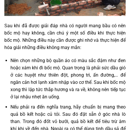
Sau khi đã được giải đáp nhà có người mang bầu có nên
bốc mộ hay không, cần chú ý một số điều khi thực hiện
bốc mộ. Những điều này cần được ghi nhớ và thực hiện để
hóa giải những điều không may mắn:
Nên chọn những bộ quần áo có màu sắc đậm như đen
hoặc xám khi đi bốc mộ. Quan trọng là phải sức dầu gió
ở các huyệt như thiên đột, phong trì, ấn đường,… để
ngăn cản hơi lạnh xâm nhập vào cơ thể. Sau khi bốc mộ
xong thì lập tức thắp hương và ra về, không nên tiếp tục
ở lại nhậu nhẹt ăn uống.
Nếu phải ra đến nghĩa trang, hãy chuẩn bị mang theo
quả bồ kết hoặc củ tỏi. Sau đó đặt sẵn ở góc nhà lò
than. Trong đó đốt vỏ bưởi, quả bồ kết để tiêu trừ âm
khí khi về đến nhà. Ngoài ra có thể dùng tinh dầu sả để