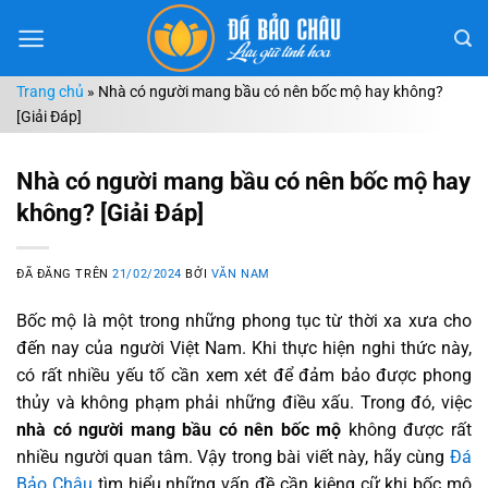
Chuyển
đến
nội
Trang chủ
»
Nhà có người mang bầu có nên bốc mộ hay không?
dung
[Giải Đáp]
Nhà có người mang bầu có nên bốc mộ hay
không? [Giải Đáp]
ĐÃ ĐĂNG TRÊN
21/02/2024
BỞI
VĂN NAM
Bốc mộ là một trong những phong tục từ thời xa xưa cho
đến nay của người Việt Nam. Khi thực hiện nghi thức này,
có rất nhiều yếu tố cần xem xét để đảm bảo được phong
thủy và không phạm phải những điều xấu. Trong đó, việc
nhà có người mang bầu có nên bốc mộ
không được rất
nhiều người quan tâm. Vậy trong bài viết này, hãy cùng
Đá
Bảo Châu
tìm hiểu những vấn đề cần kiêng cữ khi bốc mộ