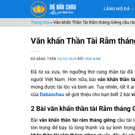
Chuyển
LĂNG MỘ ĐÁ
đến
nội
Trang chủ
»
Văn khấn Thần Tài Rằm tháng Giêng cầu tài 
dung
Văn khấn Thần Tài Rằm tháng
ĐÃ ĐĂNG TRÊN
25/02/2024
BỞI
VĂN NAM
Đã từ xa xưa, tín ngưỡng thờ cúng thần tài đã
người Việt Nam. Hơn nữa, bài
văn khấn thần tà
mong được tài lộc và bình an. Tuy nhiên, rất ít a
của
Dabaochau
sẽ giới thiệu cho bạn biết 2 bài
v
2 Bài văn khấn thần tài Rằm tháng 
Bài
văn khấn thần tài rằm tháng giêng
cầu tài 
tôn trọng để bày tỏ lòng thành và sự kính trọng