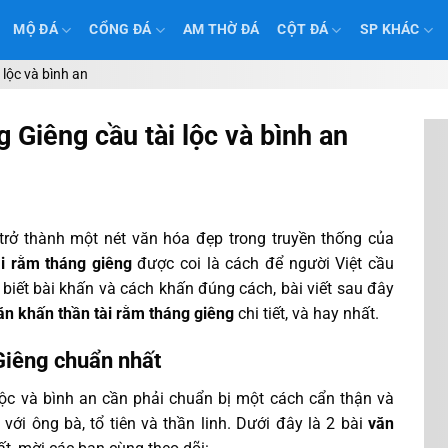
MỘ ĐÁ
CỔNG ĐÁ
AM THỜ ĐÁ
CỘT ĐÁ
SP KHÁC
lộc và bình an
 Giêng cầu tài lộc và bình an
 trở thành một nét văn hóa đẹp trong truyền thống của
i rằm tháng giêng
được coi là cách để người Việt cầu
i biết bài khấn và cách khấn đúng cách, bài viết sau đây
ăn khấn thần tài rằm tháng giêng
chi tiết, và hay nhất.
Giêng chuẩn nhất
lộc và bình an cần phải chuẩn bị một cách cẩn thận và
 với ông bà, tổ tiên và thần linh. Dưới đây là 2 bài
văn