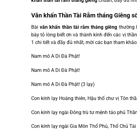
khấn thần tài rằm tháng giêng
chuẩn, đầy đủ nhấ
Văn khấn Thần Tài Rằm tháng Giêng số
Bài
văn khấn thần tài rằm tháng giêng
thường l
bày tỏ lòng biết ơn và thành kính đến các vị thần
1 chi tiết và đầy đủ nhất, mời các bạn tham khảo
Nam mô A Di Đà Phật!
Nam mô A Di Đà Phật!
Nam mô A Di Đà Phật! (3 lạy)
Con kính lạy Hoàng thiên, Hậu thổ chư vị Tôn th
Con kính lạy ngài Đông trù tư mệnh táo phủ Thầ
Con kính lạy ngài Gia Môn Thổ Phủ, Thổ Chủ Tà