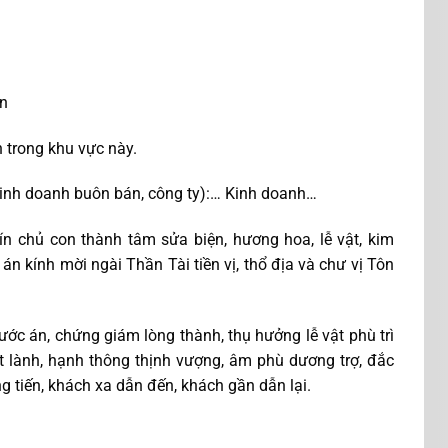
ần
n trong khu vực này.
 kinh doanh buôn bán, công ty):… Kinh doanh…
n chủ con thành tâm sửa biện, hương hoa, lễ vật, kim
án kính mời ngài Thần Tài tiền vị, thổ địa và chư vị Tôn
rước án, chứng giám lòng thành, thụ hưởng lễ vật phù trì
ốt lành, hạnh thông thịnh vượng, âm phù dương trợ, đắc
g tiến, khách xa dẫn đến, khách gần dẫn lại.