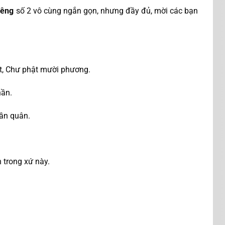
iêng
số 2 vô cùng ngắn gọn, nhưng đầy đủ, mời các bạn
t, Chư phật mười phương.
hần.
ần quân.
n trong xứ này.