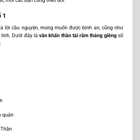
t, mời các bạn cùng theo dõi:
 1
à lời cầu nguyện, mong muốn được bình an, cũng như
 linh. Dưới đây là
văn khấn thần tài rằm tháng giêng
số
:
ần
n quân
i Thần