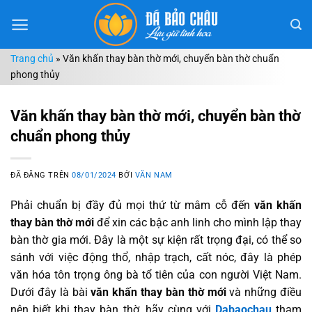
Chuyển
đến
nội
Trang chủ
»
Văn khấn thay bàn thờ mới, chuyển bàn thờ chuẩn
dung
phong thủy
Văn khấn thay bàn thờ mới, chuyển bàn thờ
chuẩn phong thủy
ĐÃ ĐĂNG TRÊN
08/01/2024
BỞI
VĂN NAM
Phải chuẩn bị đầy đủ mọi thứ từ mâm cỗ đến
văn khấn
thay bàn thờ mới
để xin các bậc anh linh cho mình lập thay
bàn thờ gia mới. Đây là một sự kiện rất trọng đại, có thể so
sánh với việc động thổ, nhập trạch, cất nóc, đây là phép
văn hóa tôn trọng ông bà tổ tiên của con người Việt Nam.
Dưới đây là bài
văn khấn thay bàn thờ mới
và những điều
nên biết khi thay bàn thờ, hãy cùng với
Dabaochau
tham