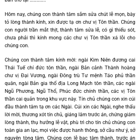
Hôm nay, chúng con thành tâm sắm sửa chút lễ mọn, bày
tỏ lòng thành kính, xin được tạ ơn chư vị Tôn thần. Chúng
con người trần mắt thịt, thành tâm sửa lễ, có gì thiếu sót,
chưa phải thì kính mong các chư vị Tôn thần xá lỗi cho
chúng con.
Chúng con thành tâm kính mời: ngài Kim Niên đương cai
Thái Tuế chí đức tôn thần, ngài Bản cảnh Thành hoàng
chư vị Đại Vương, ngài Đông trù Tư mệnh Táo phủ thần
quân, ngài Bản gia thổ địa Long Mạch tôn thần, các ngài
Ngũ Phương, Ngũ Thổ, Phúc đức chính thần, các vị Tôn
thần cai quản trong khu vực này. Tín chủ chúng con xin cúi
đầu thành tâm tạ ơn các Ngài. Cúi xin các Ngài, nghe thấu
lời mời, thương xót tín chủ, giáng lâm trước án, chứng giám
lòng thành, thụ hưởng lễ vật, phù trì cho tín chủ chúng con
toàn gia an lạc, mọi việc được hanh thông, sở cầu như ý, sở
nguyện tòng tâm. Chúng con lễ bạc tâm thành, trước án